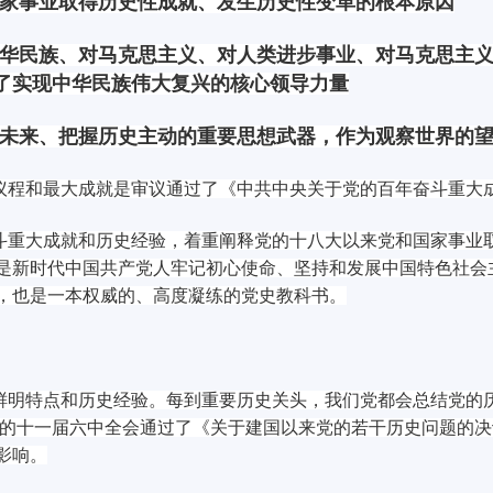
家事业取得历史性成就、发生历史性变革的根本原因
华民族、对马克思主义、对人类进步事业、对马克思主
了实现中华民族伟大复兴的核心领导力量
未来、把握历史主动的重要思想武器，作为观察世界的
议程和最大成就是审议通过了《中共中央关于党的百年奋斗重大
斗重大成就和历史经验，着重阐释党的十八大以来党和国家事业
是新时代中国共产党人牢记初心使命、坚持和发展中国特色社会
，也是一本权威的、高度凝练的党史教科书。
鲜明特点和历史经验。每到重要历史关头，我们党都会总结党的
的十一届六中全会通过了《关于建国以来党的若干历史问题的决
影响。