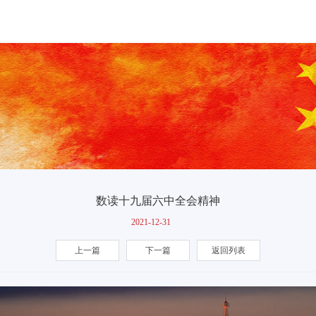
数读十九届六中全会精神
2021-12-31
上一篇
下一篇
返回列表