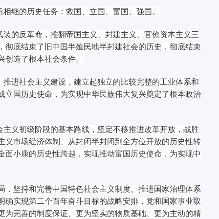
后相继的历史任务：救国、立国、富国、强国。
武装的反革命，推翻帝国主义、封建主义、官僚资本主义三
，彻底结束了旧中国半殖民地半封建社会的历史，彻底结束
兴创造了根本社会条件。
，推进社会主义建设，建立起独立的比较完整的工业体系和
成立国历史使命，为实现中华民族伟大复兴奠定了根本政治
会主义初级阶段的基本路线，坚定不移推进改革开放，战胜
主义市场经济体制、从封闭半封闭到全方位开放的历史性转
全面小康的历史性跨越，实现推动富国历史使命，为实现中
局，坚持和完善中国特色社会主义制度、推进国家治理体系
明确实现第二个百年奋斗目标的战略安排，党和国家事业取
更为完善的制度保证、更为坚实的物质基础、更为主动的精