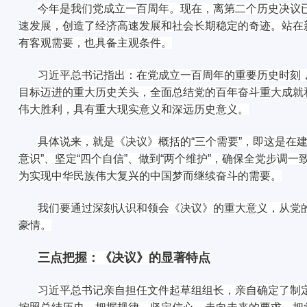
今年是我们党成立一百周年。现在，离第二个历史决议
速发展，创造了经济高速发展和社会长期稳定的奇迹。站在
有客观需要，也具备主观条件。
习近平总书记指出：在党成立一百周年的重要历史时刻
目标迈进的重大历史关头，全面总结党的百年奋斗重大成就
伟大胜利，具有重大现实意义和深远历史意义。
具体说来，就是《决议》概括的
“
三个需要
”
，即这是在
意识
”
、坚定
“
四个自信
”
、做到
“
两个维护
”
，确保全党步调一
为实现中华民族伟大复兴的中国梦而继续奋斗的需要。
我们要通过深刻认识和领会《决议》的重大意义，从党
豪情。
三点把握：《决议》的显著特点
习近平总书记亲自担任文件起草组组长，亲自确定了制