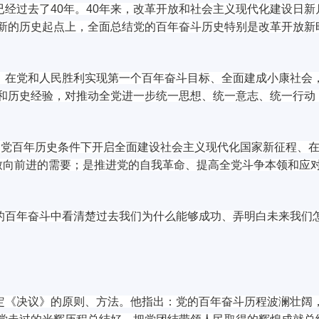
已经过去了
40
年。
40
年来，改革开放和社会主义现代化建设日新
新的历史起点上，全面总结党的百年奋斗历史特别是改革开放新
，在党和人民胜利实现第一个百年奋斗目标、全面建成小康社会
和历史经验，对推动全党进一步统一思想、统一意志、统一行动
建党百年历史条件下开启全面建设社会主义现代化国家新征程、
致向前进的需要；是推进党的自我革命、提高全党斗争本领和应
的百年奋斗中看清楚过去我们为什么能够成功、弄明白未来我们
定《决议》的原则、方法。他指出：党的百年奋斗历程波澜壮阔