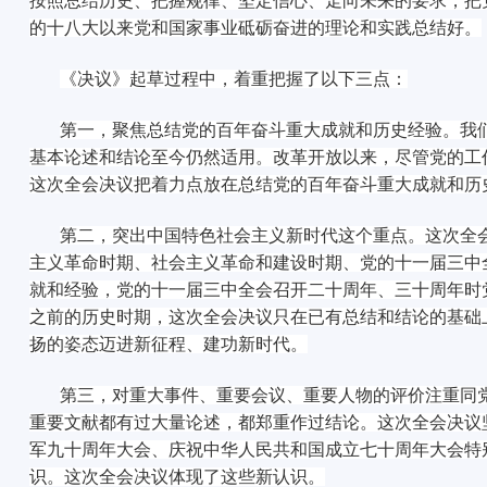
按照总结历史、把握规律、坚定信心、走向未来的要求，把
的十八大以来党和国家事业砥砺奋进的理论和实践总结好。
《决议》起草过程中，着重把握了以下三点：
第一，聚焦总结党的百年奋斗重大成就和历史经验。我
基本论述和结论至今仍然适用。改革开放以来，尽管党的工
这次全会决议把着力点放在总结党的百年奋斗重大成就和历
第二，突出中国特色社会主义新时代这个重点。这次全
主义革命时期、社会主义革命和建设时期、党的十一届三中
就和经验，党的十一届三中全会召开二十周年、三十周年时
之前的历史时期，这次全会决议只在已有总结和结论的基础
扬的姿态迈进新征程、建功新时代。
第三，对重大事件、重要会议、重要人物的评价注重同
重要文献都有过大量论述，都郑重作过结论。这次全会决议
军九十周年大会、庆祝中华人民共和国成立七十周年大会特
识。这次全会决议体现了这些新认识。