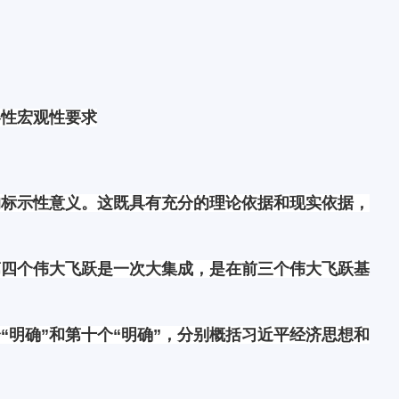
略性宏观性要求
的标示性意义。这既具有充分的理论依据和现实依据，
第四个伟大飞跃是一次大集成，是在前三个伟大飞跃基
个
“
明确
”
和第十个
“
明确
”
，分别概括习近平经济思想和