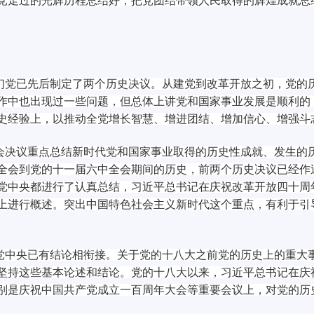
党走过的光辉历程总结好，把党团结带领人民取得的辉煌成就总
们党已先后制定了两个历史决议。从建党到改革开放之初，党的
作中也出现过一些问题，但总体上讲党和国家事业发展是顺利的
史经验上，以推动全党增长智慧、增进团结、增加信心、增强斗
会决议重点总结新时代党和国家事业取得的历史性成就、发生的
全会到党的十一届六中全会期间的历史，前两个历史决议已经作
党中央都进行了认真总结，习近平总书记在庆祝改革开放四十周
上进行概述。突出中国特色社会主义新时代这个重点，有利于引
党中央已有结论相衔接。关于党的十八大之前党的历史上的重大
坚持这些基本论述和结论。党的十八大以来，习近平总书记在庆
别是庆祝中国共产党成立一百周年大会等重要会议上，对党的历