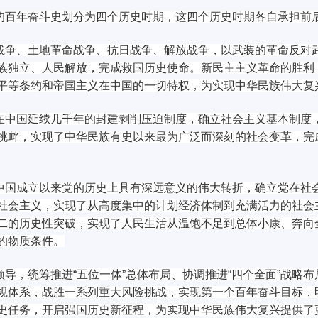
的百年奋斗史划分为四个历史时期，这四个历史时期各自承担前
战争、土地革命战争、抗日战争、解放战争，以武装的革命反对
族独立、人民解放，完成救国历史使命。新民主主义革命的胜利
平等条约和帝国主义在中国的一切特权，为实现中华民族伟大复
在中国延续几千年的封建剥削压迫制度，确立社会主义基本制度
挑衅，实现了中华民族有史以来最为广泛而深刻的社会变革，完
中国成立以来党的历史上具有深远意义的伟大转折，确立党在社
社会主义，实现了从高度集中的计划经济体制到充满活力的社会
二的历史性突破，实现了人民生活从温饱不足到总体小康、奔向
的物质条件。
领导，统筹推进
“
五位一体
”
总体布局、协调推进
“
四个全面
”
战略布
规体系，战胜一系列重大风险挑战，实现第一个百年奋斗目标，
史任务，开启强国历史新征程，为实现中华民族伟大复兴提供了