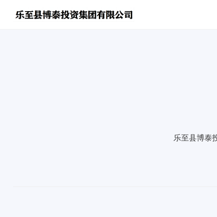
乐至县博泰