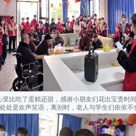
心里比吃了蛋糕还甜，感谢小朋友们花出宝贵时间
处处是欢声笑语，离别时，老人与学生们依依不