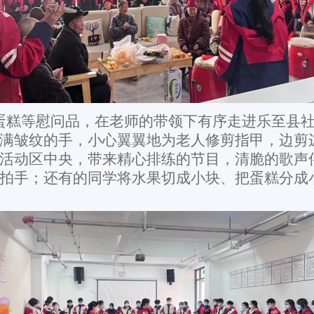
蛋糕等慰问品，在老师的带领下有序走进乐至县社
满皱纹的手，小心翼翼地为老人修剪指甲，边剪边
活动区中央，带来精心排练的节目，清脆的歌声
拍手；还有的同学将水果切成小块、把蛋糕分成