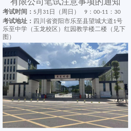
有限公司笔试注意事项的通知
考试时间：
月
日（周日）
：
：
5
31
9
00-11
30
考试地址：
四川省资阳市乐至县望城大道
号
1
乐至中学（玉龙校区）红园教学楼二楼（见下
图）